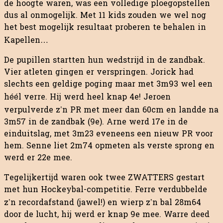
de hoogte waren, was een volledige ploegopstellen
dus al onmogelijk. Met 11 kids zouden we wel nog
het best mogelijk resultaat proberen te behalen in
Kapellen…
De pupillen startten hun wedstrijd in de zandbak.
Vier atleten gingen er verspringen. Jorick had
slechts een geldige poging maar met 3m93 wel een
héél verre. Hij werd heel knap 4e! Jeroen
verpulverde z’n PR met meer dan 60cm en landde na
3m57 in de zandbak (9e). Arne werd 17e in de
einduitslag, met 3m23 eveneens een nieuw PR voor
hem. Senne liet 2m74 opmeten als verste sprong en
werd er 22e mee.
Tegelijkertijd waren ook twee ZWATTERS gestart
met hun Hockeybal-competitie. Ferre verdubbelde
z’n recordafstand (jawel!) en wierp z’n bal 28m64
door de lucht, hij werd er knap 9e mee. Warre deed