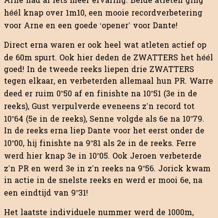
Arne had al iets meer ervaring. Beide atleten ging
héél knap over 1m10, een mooie recordverbetering
voor Arne en een goede ‘opener’ voor Dante!
Direct erna waren er ook heel wat atleten actief op
de 60m spurt. Ook hier deden de ZWATTERS het héél
goed! In de tweede reeks liepen drie ZWATTERS
tegen elkaar, en verbeterden allemaal hun PR. Warre
deed er ruim 0”50 af en finishte na 10”51 (3e in de
reeks), Gust verpulverde eveneens z’n record tot
10”64 (5e in de reeks), Senne volgde als 6e na 10”79.
In de reeks erna liep Dante voor het eerst onder de
10”00, hij finishte na 9”81 als 2e in de reeks. Ferre
werd hier knap 3e in 10”05. Ook Jeroen verbeterde
z’n PR en werd 3e in z’n reeks na 9”56. Jorick kwam
in actie in de snelste reeks en werd er mooi 6e, na
een eindtijd van 9”31!
Het laatste individuele nummer werd de 1000m,