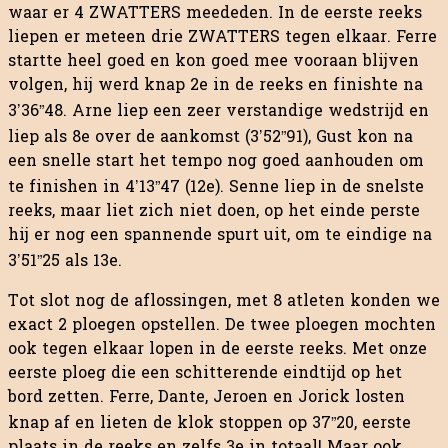
waar er 4 ZWATTERS meededen. In de eerste reeks
liepen er meteen drie ZWATTERS tegen elkaar. Ferre
startte heel goed en kon goed mee vooraan blijven
volgen, hij werd knap 2e in de reeks en finishte na
3’36”48. Arne liep een zeer verstandige wedstrijd en
liep als 8e over de aankomst (3’52”91), Gust kon na
een snelle start het tempo nog goed aanhouden om
te finishen in 4’13”47 (12e). Senne liep in de snelste
reeks, maar liet zich niet doen, op het einde perste
hij er nog een spannende spurt uit, om te eindige na
3’51”25 als 13e.
Tot slot nog de aflossingen, met 8 atleten konden we
exact 2 ploegen opstellen. De twee ploegen mochten
ook tegen elkaar lopen in de eerste reeks. Met onze
eerste ploeg die een schitterende eindtijd op het
bord zetten. Ferre, Dante, Jeroen en Jorick losten
knap af en lieten de klok stoppen op 37”20, eerste
plaats in de reeks en zelfs 3e in totaal! Maar ook