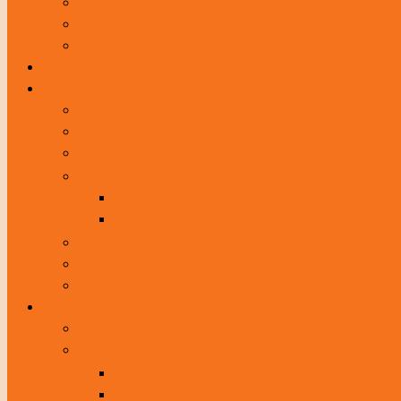
Clubrecords & Top 10
Start2Run
Run4life
Lid worden
Wedstrijden
Overzicht wedstrijden
GP De Wallen
Throwing on the rocks
Beker van Vlaanderen – PUP-MIN ZWAT 20
BVV 2026 Pupillen
BVV 2026 Miniemen
Oriëntatieloop
WDK jeugdmeeting Burcht
Uitslagen
Extra
Sport-en ontspanningsweek
Evenementen
ZWAT Kwisavond – vrijdag 20 maart
Grote ZWAT BBQ