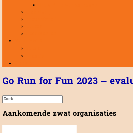
Grote Prijs Adriaenssens
Clubkledij
Nieuwsbrief
Uitpas
Documenten
Multimedia
Foto’s
Video’s
Clubkledij
Go Run for Fun 2023 – evalu
Aankomende zwat organisaties