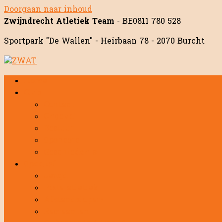
Doorgaan naar inhoud
Zwijndrecht Atletiek Team
- BE0811 780 528
Sportpark "De Wallen" - Heirbaan 78 - 2070 Burcht
Home
Club
Contact
Ongeval
Bestuur
Sponsors
Geschiedenis
Sportief
Jeugd
Piste-atletiek
Afstandslopers
Recreanten